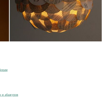
борам
в и абажуров