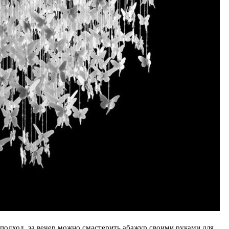
й подход, за вечер можно смастерить абажур своими руками для